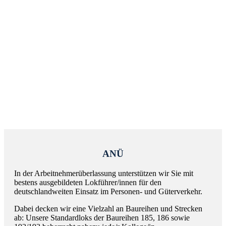
aus unserer Akademie zu
übernehmen, im Vergleich zur
aufwändigen, kostenintensiveren
Ausbildung eigener Tf.“
Sarah Haase
Gründerin und Geschäftsführerin ZUGKRAFT
Bahnservice GmbH
ANÜ
In der Arbeitnehmerüberlassung unterstützen wir Sie mit
bestens ausgebildeten Lokführer/innen für den
deutschlandweiten Einsatz im Personen- und Güterverkehr.
Dabei decken wir eine Vielzahl an Baureihen und Strecken
ab: Unsere Standardloks der Baureihen 185, 186 sowie