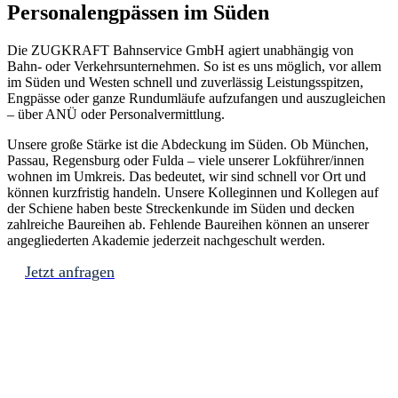
Personalengpässen im Süden
Die
ZUGKRAFT Bahnservice GmbH
agiert
unabhängig von
Bahn- oder Verkehrsunternehmen. So ist es uns möglich, vor allem
im Süden und Westen schnell und zuverlässig Leistungsspitzen,
Engpässe oder ganze Rundumläufe aufzufangen und auszugleichen
– über ANÜ oder Personalvermittlung.
Unsere große Stärke ist die Abdeckung im Süden. Ob München,
Passau, Regensburg oder Fulda – viele unserer Lokführer/innen
wohnen im Umkreis. Das bedeutet, wir sind schnell vor Ort und
können kurzfristig handeln. Unsere Kolleginnen und Kollegen auf
der Schiene haben beste Streckenkunde im Süden und decken
zahlreiche Baureihen ab. Fehlende Baureihen können an unserer
angegliederten Akademie jederzeit nachgeschult werden.
Jetzt anfragen
„Wir bieten unseren Partnern eine
flexible und zuverlässige
Möglichkeit, qualifizierte Fachkräfte